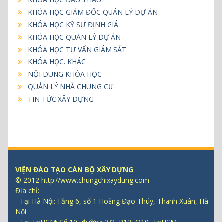
KHÓA HỌC GIÁM ĐỐC QUẢN LÝ DỰ ÁN
KHÓA HỌC KỸ SƯ ĐỊNH GIÁ
KHÓA HỌC QUẢN LÝ DỰ ÁN
KHÓA HỌC TƯ VẤN GIÁM SÁT
KHÓA HỌC. KHÁC
NỘI DUNG KHÓA HỌC
QUẢN LÝ NHÀ CHUNG CƯ
TIN TỨC XÂY DỰNG
VIỆN ĐÀO TẠO CÁN BỘ XÂY DỰNG
© 2012 http://www.chungchixaydung.com
Địa chỉ:
- Tại Hà Nội: Tầng 6, số 1 Hoàng Đạo Thúy, Thanh Xuân, Hà
Nội
- Tại TpHCM: Số 10, đường 3/2, P12, Q10, TpHCM