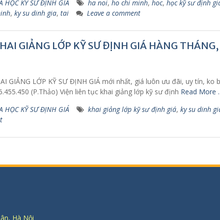
 HỌC KỸ SƯ ĐỊNH GIÁ
ha noi
,
ho chi minh
,
hoc
,
học kỹ sư định gi
minh
,
ky su dinh gia
,
tai
Leave a comment
KHAI GIẢNG LỚP KỸ SƯ ĐỊNH GIÁ HÀNG THÁNG,
I GIẢNG LỚP KỸ SƯ ĐỊNH GIÁ mới nhất, giá luôn ưu đãi, uy tín, ko bị l
6.455.450 (P.Thảo) Viện liên tục khai giảng lớp kỹ sư định
Read More 
 HỌC KỸ SƯ ĐỊNH GIÁ
khai giảng lớp kỹ sư định giá
,
ky su dinh gi
t
uân, Hà Nội