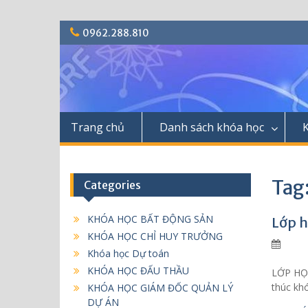
S
0962.288.810
k
i
p
t
o
c
Trang chủ
Danh sách khóa học
o
n
t
e
Tag:
Categories
n
t
KHÓA HỌC BẤT ĐỘNG SẢN
Lớp h
KHÓA HỌC CHỈ HUY TRƯỞNG
Khóa học Dự toán
KHÓA HỌC ĐẤU THẦU
LỚP HỌC 
thúc kh
KHÓA HỌC GIÁM ĐỐC QUẢN LÝ
DỰ ÁN