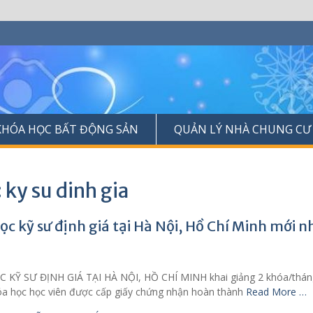
KHÓA HỌC BẤT ĐỘNG SẢN
QUẢN LÝ NHÀ CHUNG CƯ
 ky su dinh gia
ọc kỹ sư định giá tại Hà Nội, Hồ Chí Minh mới nh
KỸ SƯ ĐỊNH GIÁ TẠI HÀ NỘI, HỒ CHÍ MINH khai giảng 2 khóa/tháng, khô
óa học học viên được cấp giấy chứng nhận hoàn thành
Read More …