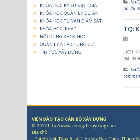
KHÓA
KHÓA HỌC KỸ SƯ ĐỊNH GIÁ
hồ chí 
KHÓA HỌC QUẢN LÝ DỰ ÁN
KHÓA HỌC TƯ VẤN GIÁM SÁT
TQ: 
KHÓA HỌC. KHÁC
NỘI DUNG KHÓA HỌC
QUẢN LÝ NHÀ CHUNG CƯ
LỊCH KHA
TIN TỨC XÂY DỰNG
giá: 093
KHÓA
commen
VIỆN ĐÀO TẠO CÁN BỘ XÂY DỰNG
© 2012 http://www.chungchixaydung.com
Địa chỉ:
- Tại Hà Nội: Tầng 6, số 1 Hoàng Đạo Thúy, Thanh X