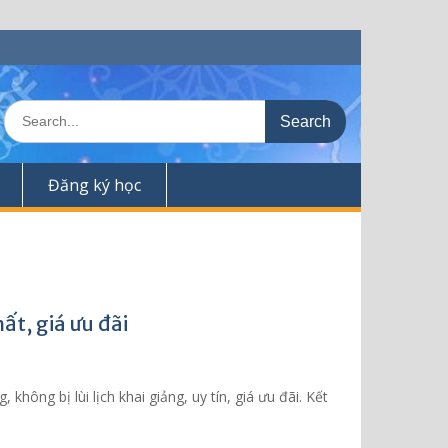
S
e
a
r
Đăng ký học
c
h
f
o
r
:
ất, giá ưu đãi
ng bị lùi lịch khai giảng, uy tín, giá ưu đãi. Kết