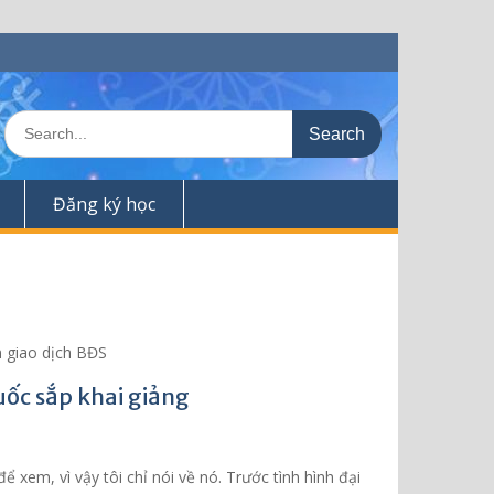
S
e
a
r
Đăng ký học
c
h
f
o
r
:
n giao dịch BĐS
uốc sắp khai giảng
 xem, vì vậy tôi chỉ nói về nó. Trước tình hình đại