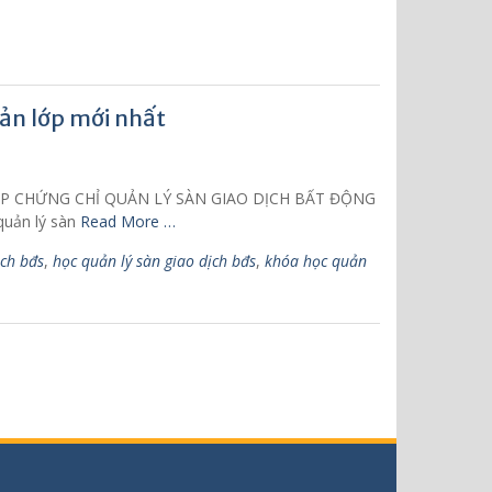
sản lớp mới nhất
ẤP CHỨNG CHỈ QUẢN LÝ SÀN GIAO DỊCH BẤT ĐỘNG
quản lý sàn
Read More …
ịch bđs
,
học quản lý sàn giao dịch bđs
,
khóa học quản