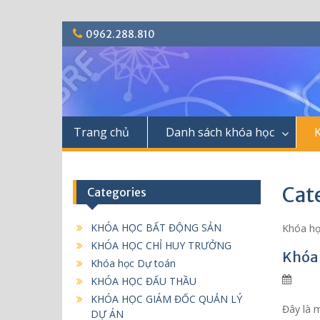
S
0962.288.810
k
i
p
t
o
c
Trang chủ
Danh sách khóa học
o
n
t
e
Cat
Categories
n
t
KHÓA HỌC BẤT ĐỘNG SẢN
Khóa họ
KHÓA HỌC CHỈ HUY TRƯỞNG
Khóa 
Khóa học Dự toán
KHÓA HỌC ĐẤU THẦU
KHÓA HỌC GIÁM ĐỐC QUẢN LÝ
Đây là m
DỰ ÁN