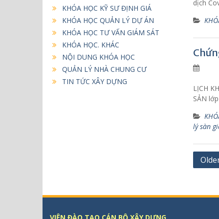
dịch Cov
KHÓA HỌC KỸ SƯ ĐỊNH GIÁ
KHÓA HỌC QUẢN LÝ DỰ ÁN
KHÓ
KHÓA HỌC TƯ VẤN GIÁM SÁT
KHÓA HỌC. KHÁC
Chứng
NỘI DUNG KHÓA HỌC
QUẢN LÝ NHÀ CHUNG CƯ
TIN TỨC XÂY DỰNG
LỊCH K
SẢN lớp 
KHÓ
lý sàn g
P
Olde
o
s
t
s
VIỆN ĐÀO TẠO CÁN BỘ XÂY DỰNG