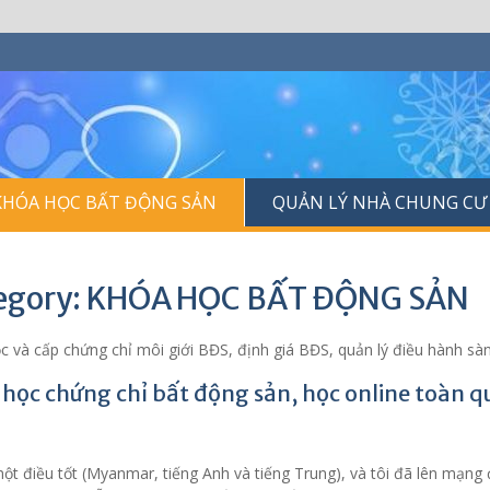
KHÓA HỌC BẤT ĐỘNG SẢN
QUẢN LÝ NHÀ CHUNG CƯ
egory: KHÓA HỌC BẤT ĐỘNG SẢN
c và cấp chứng chỉ môi giới BĐS, định giá BĐS, quản lý điều hành sà
học chứng chỉ bất động sản, học online toàn q
ột điều tốt (Myanmar, tiếng Anh và tiếng Trung), và tôi đã lên mạng để