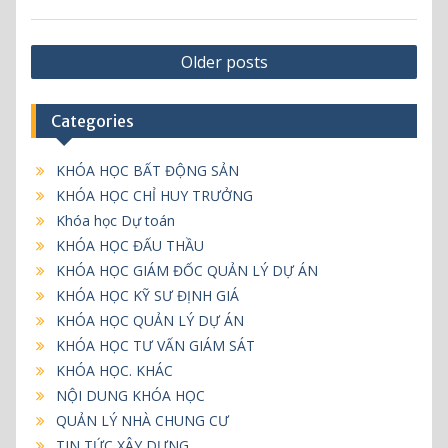
P
Older posts
o
s
Categories
t
s
KHÓA HỌC BẤT ĐỘNG SẢN
KHÓA HỌC CHỈ HUY TRƯỞNG
n
Khóa học Dự toán
a
KHÓA HỌC ĐẤU THẦU
v
KHÓA HỌC GIÁM ĐỐC QUẢN LÝ DỰ ÁN
i
KHÓA HỌC KỸ SƯ ĐỊNH GIÁ
g
KHÓA HỌC QUẢN LÝ DỰ ÁN
KHÓA HỌC TƯ VẤN GIÁM SÁT
a
KHÓA HỌC. KHÁC
t
NỘI DUNG KHÓA HỌC
i
QUẢN LÝ NHÀ CHUNG CƯ
o
TIN TỨC XÂY DỰNG