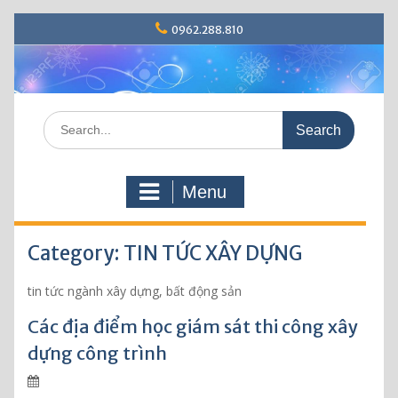
S
0962.288.810
k
i
p
t
o
S
c
e
o
a
n
r
t
Menu
c
e
h
n
f
t
Category: TIN TỨC XÂY DỰNG
o
r
:
tin tức ngành xây dựng, bất động sản
Các địa điểm học giám sát thi công xây
dựng công trình