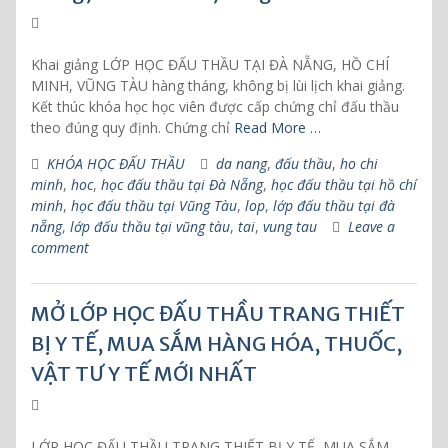
Khai giảng LỚP HỌC ĐẤU THẦU TẠI ĐÀ NẴNG, HỒ CHÍ
MINH, VŨNG TÀU hàng tháng, không bị lùi lịch khai giảng.
Kết thúc khóa học học viên được cấp chứng chỉ đấu thầu
theo đúng quy định. Chứng chỉ
Read More …
KHÓA HỌC ĐẤU THẦU
da nang
,
đấu thầu
,
ho chi
minh
,
hoc
,
học đấu thầu tại Đà Nẵng
,
học đấu thầu tại hồ chí
minh
,
học đấu thầu tại Vũng Tàu
,
lop
,
lớp đấu thầu tại đà
nẵng
,
lớp đấu thầu tại vũng tàu
,
tai
,
vung tau
Leave a
comment
MỞ LỚP HỌC ĐẤU THẦU TRANG THIẾT
BỊ Y TẾ, MUA SẮM HÀNG HÓA, THUỐC,
VẬT TƯ Y TẾ MỚI NHẤT
LỚP HỌC ĐẤU THẦU TRANG THIẾT BỊ Y TẾ, MUA SẮM