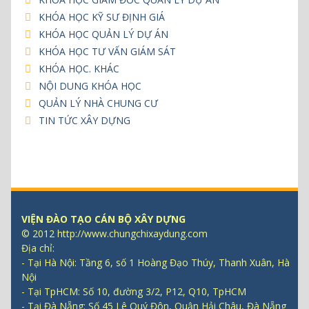
i
KHÓA HỌC KỸ SƯ ĐỊNH GIÁ
g
KHÓA HỌC QUẢN LÝ DỰ ÁN
KHÓA HỌC TƯ VẤN GIÁM SÁT
a
KHÓA HỌC. KHÁC
t
NỘI DUNG KHÓA HỌC
i
QUẢN LÝ NHÀ CHUNG CƯ
o
TIN TỨC XÂY DỰNG
n
VIỆN ĐÀO TẠO CÁN BỘ XÂY DỰNG
© 2012 http://www.chungchixaydung.com
Địa chỉ:
- Tại Hà Nội: Tầng 6, số 1 Hoàng Đạo Thúy, Thanh Xuân, Hà
Nội
- Tại TpHCM: Số 10, đường 3/2, P12, Q10, TpHCM
- Tại Đà Nẵng: Số 45 Lê Quý Đôn, Quận Hải Châu, Đà Nẵng