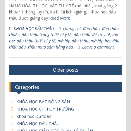
HÀNG HÓA, THUỐC, VẬT TƯ Y TẾ mới nhất, khai giảng 2
khóa/ 1 tháng, uy tín, ko bị lùi lịch kgiảng, Khóa học đấu
thầu được giảng dạy
Read More …
KHÓA HỌC ĐẤU THẦU
chứng chỉ
,
đấu thầu
,
đấu thầu
thuốc
,
đấu thầu trang thiết bị y tế
,
đấu thầu vật tư y tế
,
lớp
học đấu thầu thiết bị y tế
,
mở lớp đấu thầu
,
mở lớp học đấu
thầu đấu
,
thầu mua sắm hàng hóa
Leave a comment
P
Older posts
o
s
Categories
t
s
KHÓA HỌC BẤT ĐỘNG SẢN
KHÓA HỌC CHỈ HUY TRƯỞNG
n
Khóa học Dự toán
a
KHÓA HỌC ĐẤU THẦU
v
KHÓA HỌC GIÁM ĐỐC QUẢN LÝ DỰ ÁN