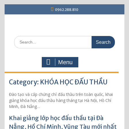
S
0962.288.810
k
i
p
t
o
S
c
e
o
a
n
r
t
Menu
c
e
h
n
f
t
Category: KHÓA HỌC ĐẤU THẦU
o
r
:
Đào tạo và cấp chứng chỉ đấu thầu trên toàn quốc, khai
giảng khóa học đấu thầu hàng tháng tại Hà Nội, Hồ Chí
Minh, Đà Nẵng…
Khai giảng lớp học đấu thầu tại Đà
Nẵng, Hồ Chí Minh, Vũng Tàu mới nhất