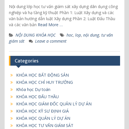
Nội dung lớp học tư vấn giám sát xây dựng dân dụng công
nghiệp và hạ tầng kỹ thuật Phần 1: Luật Xây dựng và các
văn bản hướng dẫn luật Xây dựng Phần 2: Luật Đấu Thầu
và các văn bản
Read More …
NỘI DUNG KHÓA HỌC
hoc
,
lop
,
nội dung
,
tư vấn
giám sát
Leave a comment
Categories
KHÓA HỌC BẤT ĐỘNG SẢN
KHÓA HỌC CHỈ HUY TRƯỞNG
Khóa học Dự toán
KHÓA HỌC ĐẤU THẦU
KHÓA HỌC GIÁM ĐỐC QUẢN LÝ DỰ ÁN
KHÓA HỌC KỸ SƯ ĐỊNH GIÁ
KHÓA HỌC QUẢN LÝ DỰ ÁN
KHÓA HỌC TƯ VẤN GIÁM SÁT