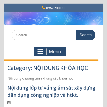
S
0962.288.810
k
i
p
t
o
S
c
e
o
a
n
r
t
Menu
c
e
h
n
f
t
Category: NỘI DUNG KHÓA HỌC
o
r
:
Nội dung chương trình khung các khóa học
Nội dung lớp tư vấn giám sát xây dựng
dân dụng công nghiệp và htkt.