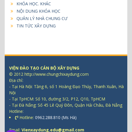
KHÓA HỌC. KHÁC
NỘI DUNG KHÓA HỌC
QUẢN LÝ NHÀ CHUNG CƯ
TIN TỨC XÂY DỰNG
VIỆN ĐÀO TẠO CÁN BỘ XÂY DỰNG
© 2012 http://www.chungchixaydung.com
Địa chỉ:
- Tại Hà Nội: Tầng 6, số 1 Hoàng Đạo Thúy, Thanh Xuân, Hà
Nội
- Tại TpHCM: Số 10, đường 3/2, P12, Q10, TpHCM
- Tại Đà Nẵng: Số 45 Lê Quý Đôn, Quận Hải Châu, Đà Nẵng
Hotline:
Hotline:
0962.288.810 (Ms Hà)
Email:
Vienxaydung.edu@gmail.com