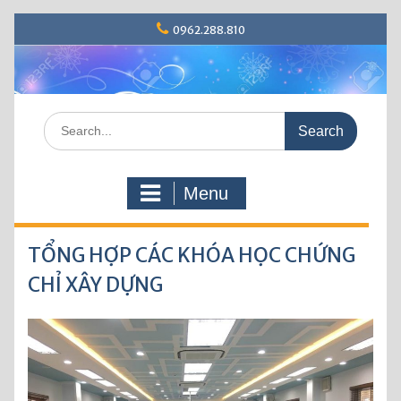
S
0962.288.810
k
i
p
t
o
S
c
e
o
a
n
r
t
Menu
c
e
h
n
f
t
TỔNG HỢP CÁC KHÓA HỌC CHỨNG
o
r
CHỈ XÂY DỰNG
: