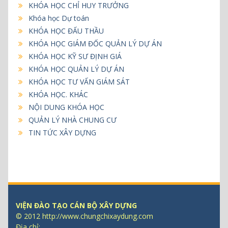
KHÓA HỌC CHỈ HUY TRƯỞNG
Khóa học Dự toán
KHÓA HỌC ĐẤU THẦU
KHÓA HỌC GIÁM ĐỐC QUẢN LÝ DỰ ÁN
KHÓA HỌC KỸ SƯ ĐỊNH GIÁ
KHÓA HỌC QUẢN LÝ DỰ ÁN
KHÓA HỌC TƯ VẤN GIÁM SÁT
KHÓA HỌC. KHÁC
NỘI DUNG KHÓA HỌC
QUẢN LÝ NHÀ CHUNG CƯ
TIN TỨC XÂY DỰNG
VIỆN ĐÀO TẠO CÁN BỘ XÂY DỰNG
© 2012 http://www.chungchixaydung.com
Địa chỉ: