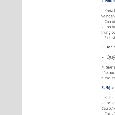
2. Nhữn
– Khóa h
và hoàn
– Cán bộ
– Cán bộ
trong cô
– Sinh v
3. Học 
Quý
4. Giản
Lớp học 
nước, cá
5. Nội 
I. Khái 
– Các kh
đầu tư 
– Các yê