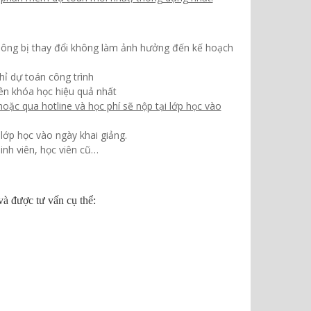
 không bị thay đổi không làm ảnh hưởng đến kế hoạch
hỉ dự toán công trình
iên khóa học hiệu quả nhất
hoặc qua hotline và học phí sẽ nộp tại lớp học vào
i lớp học vào ngày khai giảng.
inh viên, học viên cũ…
và được tư vấn cụ thể: