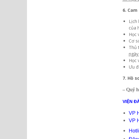
6
. Cam 
Lịch 
của 
Học v
Cơ sở
Thủ 
ngày 
Học v
Ưu đã
7. Hồ s
– Quý họ
VIỆN Đ
VP H
VP H
Hotl