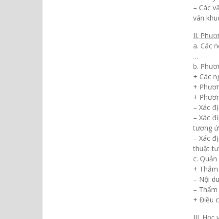
– Các vă
ván khuô
II. Phư
a. Các n
…
b. Phươ
+ Các n
+ Phươn
+ Phươn
– Xác đị
– Xác đị
tương ứ
– Xác đị
thuật tư
c. Quản 
+ Thẩm 
– Nội d
– Thẩm 
+ Điều c
III. Học