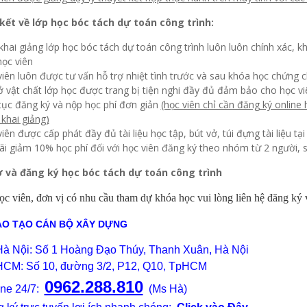
kết về lớp học bóc tách dự toán công trình:
khai giảng lớp học bóc tách dự toán công trình luôn luôn chính xác,
học viên
iên luôn được tư vấn hỗ trợ nhiệt tình trước và sau khóa học chứng c
 vật chất lớp học được trang bị tiện nghi đầy đủ đảm bảo cho học v
tục đăng ký và nộp học phí đơn giản
(học viên chỉ cần đăng ký online 
khai giảng)
iên được cấp phát đầy đủ tài liệu học tập, bút vở, túi đựng tài liệu tạ
i giảm 10% học phí đối với học viên đăng ký theo nhóm từ 2 người, s
ơ và đăng ký học bóc tách dự toán công trình
c viên, đơn vị có nhu cầu tham dự khóa học vui lòng liên hệ đăng ký 
ÀO TẠO CÁN BỘ XÂY DỰNG
à Nội: Số 1 Hoàng Đạo Thúy, Thanh Xuân, Hà Nội
CM: Số 10, đường 3/2, P12, Q10, TpHCM
0962.288.810
ine 24/7:
(Ms Hà)