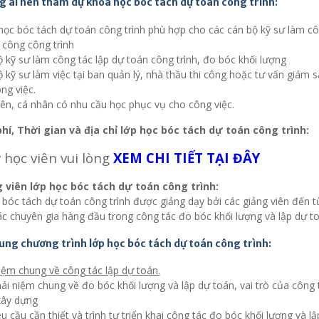
g ai nên tham dự khóa học bóc tách dự toán công trình:
ọc bóc tách dự toán công trình phù hợp cho các cán bộ kỹ sư làm côn
 công công trình
 kỹ sư làm công tác lập dự toán công trình, đo bóc khối lượng
 kỹ sư làm việc tại ban quản lý, nhà thầu thi công hoặc tư vấn giám
ng việc.
iên, cá nhân có nhu cầu học phục vụ cho công việc.
phí, Thời gian và địa chỉ lớp học bóc tách dự toán công trình:
 học viên vui lòng
XEM CHI TIẾT TẠI ĐÂY
g viên lớp học bóc tách dự toán công trình:
bóc tách dự toán công trình được giảng dạy bởi các giảng viên đến t
c chuyên gia hàng đầu trong công tác đo bóc khối lượng và lập dự to
dung chương trình lớp học bóc tách dự toán công trình:
niệm chung về công tác lập dự toán.
ái niệm chung về đo bóc khối lượng và lập dự toán, vai trò của công
xây dựng
u cầu cần thiết và trình tự triển khai công tác đo bóc khối lượng và l