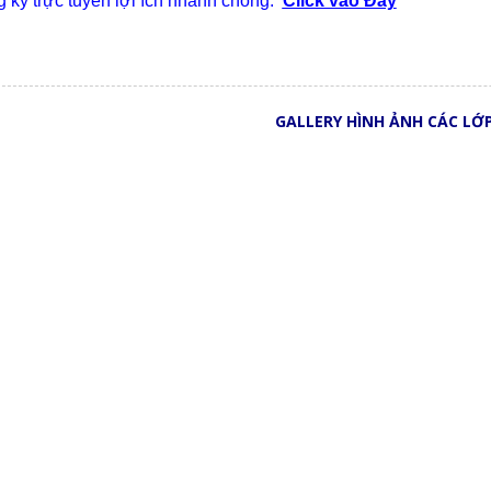
 ký trực tuyến lợi ích nhanh chóng:
Click vào Đây
GALLERY HÌNH ẢNH CÁC LỚ