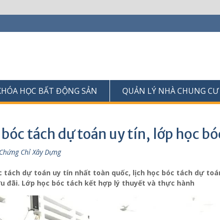
KHÓA HỌC BẤT ĐỘNG SẢN
QUẢN LÝ NHÀ CHUNG CƯ
bóc tách dự toán uy tín, lớp học b
Chứng Chỉ Xây Dựng
 tách dự toán uy tín nhất toàn quốc, lịch học bóc tách dự t
u đãi. Lớp học bóc tách kết hợp lý thuyết và thực hành