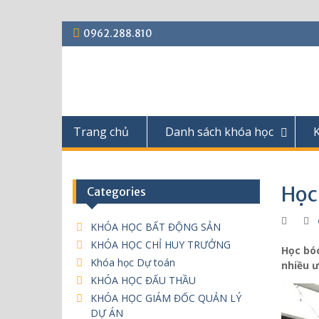
S
0962.288.810
k
i
p
t
o
c
Trang chủ
Danh sách khóa học
o
n
t
e
Học 
Categories
n
t
KHÓA HỌC BẤT ĐỘNG SẢN
KHÓA HỌC CHỈ HUY TRƯỞNG
Học bóc
Khóa học Dự toán
nhiều ư
KHÓA HỌC ĐẤU THẦU
KHÓA HỌC GIÁM ĐỐC QUẢN LÝ
DỰ ÁN