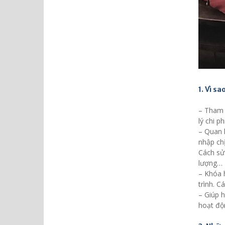
1. Vì s
– Tham 
lý chi p
– Quan k
nhập chị
Cách sử
lượng…
– Khóa h
trình. C
– Giúp 
hoạt độ