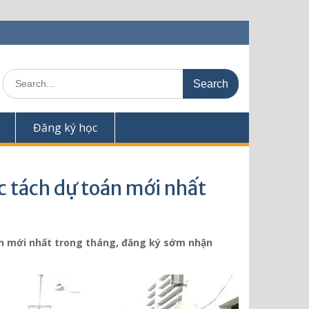
S
e
a
r
Đăng ký học
c
h
f
o
óc tách dự toán mới nhất
r
:
oán mới nhất trong tháng, đăng ký sớm nhận