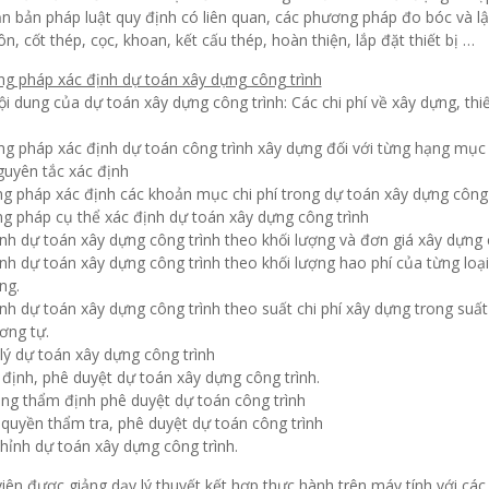
n bản pháp luật quy định có liên quan, các phương pháp đo bóc và lậ
n, cốt thép, cọc, khoan, kết cấu thép, hoàn thiện, lắp đặt thiết bị …
ơng pháp xác định dự toán xây dựng công trình
ội dung của dự toán xây dựng công trình: Các chi phí về xây dựng, thiết
ng pháp xác định dự toán công trình xây dựng đối với từng hạng mục 
guyên tắc xác định
g pháp xác định các khoản mục chi phí trong dự toán xây dựng công 
g pháp cụ thể xác định dự toán xây dựng công trình
nh dự toán xây dựng công trình theo khối lượng và đơn giá xây dựng 
nh dự toán xây dựng công trình theo khối lượng hao phí của từng loại
ng.
nh dự toán xây dựng công trình theo suất chi phí xây dựng trong suất 
ơng tự.
lý dự toán xây dựng công trình
định, phê duyệt dự toán xây dựng công trình.
ung thẩm định phê duyệt dự toán công trình
quyền thẩm tra, phê duyệt dự toán công trình
hỉnh dự toán xây dựng công trình.
 viên được giảng dạy lý thuyết kết hợp thực hành trên máy tính với 